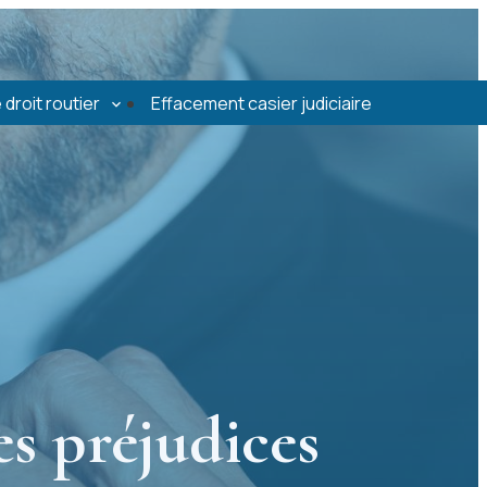
 droit routier
Effacement casier judiciaire
es préjudices