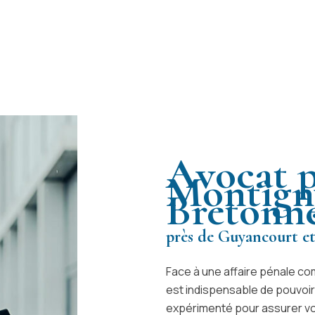
Avocat p
Montign
Bretonn
près de Guyancourt e
Face à une affaire pénale co
est indispensable de pouvoi
expérimenté pour assurer vot