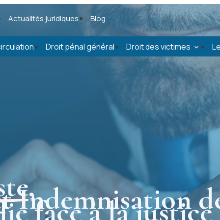
Actualités juridiques
Blog
irculation
Droit pénal général
Droit des victimes
Le
ste
,
et Indemnisation d
ié face à la justice