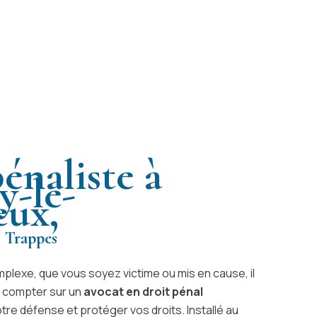
énaliste à
y-le-
eux,
t Trappes
mplexe, que vous soyez victime ou mis en cause, il
r compter sur un
avocat en droit pénal
re défense et protéger vos droits. Installé au