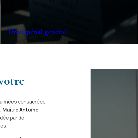
Droit pénal général
votre
rs années consacrées
l,
Maître Antoine
idée par de
xes.