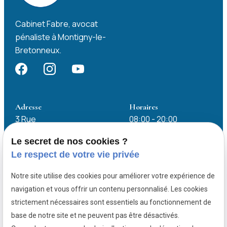
Cabinet Fabre, avocat
pénaliste à Montigny-le-
Bretonneux.
Adresse
Horaires
3 Rue
08:00 - 20:00
Marostica
78180 MONTIGNY
Lundi - Vendredi
Le secret de nos cookies ?
LE BRETONNEUX
Le respect de votre vie privée
Notre site utilise des cookies pour améliorer votre expérience de
Avocat pénaliste Chartres
navigation et vous offrir un contenu personnalisé. Les cookies
Avocat pénaliste Dreux
strictement nécessaires sont essentiels au fonctionnement de
Avocat pénaliste Rambouillet
base de notre site et ne peuvent pas être désactivés.