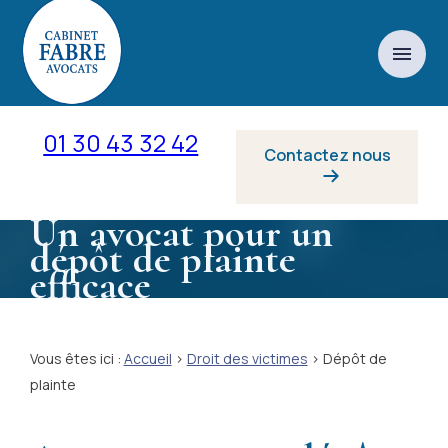
Panneau de gestion des cookies
menu
01 30 43 32 42
Contactez nous
Un avocat pour un
dépôt de plainte
efficace
Vous êtes ici :
Accueil
>
Droit des victimes
> Dépôt de
plainte