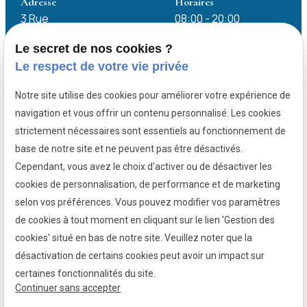
Adresse
Horaires
3 Rue
08:00 - 20:00
Marostica
78180 MONTIGNY
Lundi - Vendredi
Le secret de nos cookies ?
LE BRETONNEUX
Le respect de votre vie privée
Notre site utilise des cookies pour améliorer votre expérience de
Avocat pénaliste Chartres
navigation et vous offrir un contenu personnalisé. Les cookies
Avocat pénaliste Dreux
strictement nécessaires sont essentiels au fonctionnement de
Avocat pénaliste Rambouillet
base de notre site et ne peuvent pas être désactivés.
Avocat pénaliste Mantes-la-jolie
Cependant, vous avez le choix d'activer ou de désactiver les
cookies de personnalisation, de performance et de marketing
Avocat pénaliste Villepreux
selon vos préférences. Vous pouvez modifier vos paramètres
de cookies à tout moment en cliquant sur le lien 'Gestion des
Mentions
Politique de
Gestion
Plan du
cookies' situé en bas de notre site. Veuillez noter que la
légales
confidentialité
des
site
désactivation de certains cookies peut avoir un impact sur
cookies
certaines fonctionnalités du site.
Siret :
44761721800055
Continuer sans accepter