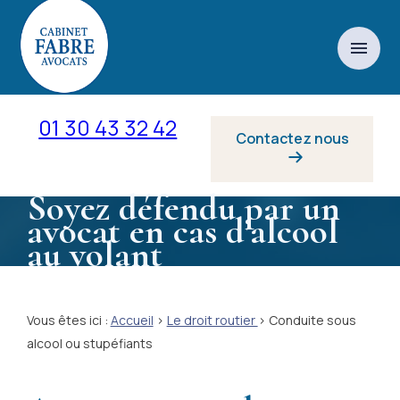
Panneau de gestion des cookies
menu
01 30 43 32 42
Contactez nous
Soyez défendu par un
avocat en cas d’alcool
au volant
Vous êtes ici :
Accueil
>
Le droit routier
> Conduite sous
alcool ou stupéfiants