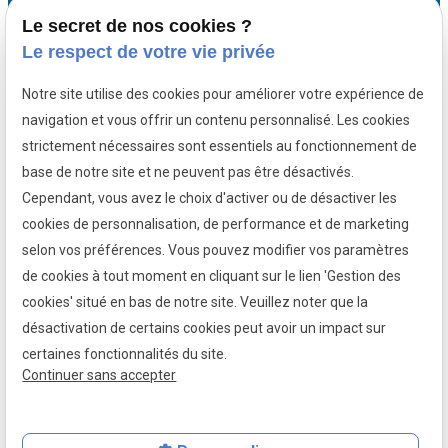
Marostica
78180 MONTIGNY
Lundi - Vendredi
Le secret de nos cookies ?
LE BRETONNEUX
Le respect de votre vie privée
Notre site utilise des cookies pour améliorer votre expérience de
Avocat pénaliste Chartres
navigation et vous offrir un contenu personnalisé. Les cookies
Avocat pénaliste Dreux
strictement nécessaires sont essentiels au fonctionnement de
Avocat pénaliste Rambouillet
base de notre site et ne peuvent pas être désactivés.
Avocat pénaliste Mantes-la-jolie
Cependant, vous avez le choix d'activer ou de désactiver les
cookies de personnalisation, de performance et de marketing
Avocat pénaliste Villepreux
selon vos préférences. Vous pouvez modifier vos paramètres
de cookies à tout moment en cliquant sur le lien 'Gestion des
Mentions
Politique de
Gestion
Plan du
cookies' situé en bas de notre site. Veuillez noter que la
légales
confidentialité
des
site
désactivation de certains cookies peut avoir un impact sur
cookies
certaines fonctionnalités du site.
Siret :
44761721800055
Continuer sans accepter