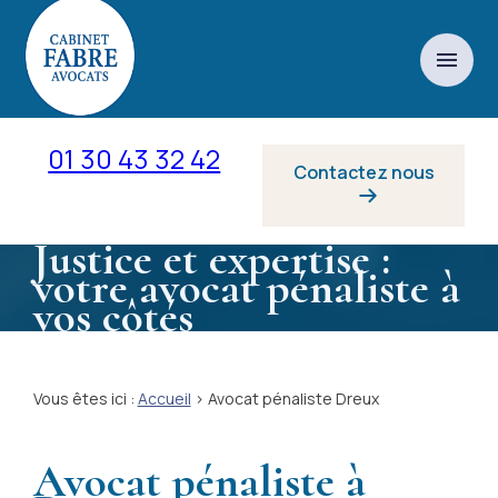
Panneau de gestion des cookies
menu
01 30 43 32 42
Contactez nous
Justice et expertise :
votre avocat pénaliste à
vos côtés
Vous êtes ici :
Accueil
> Avocat pénaliste Dreux
Avocat pénaliste à